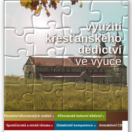
využití
křesťanského
dědictví
ve výuce
Poselství křesťanských svátků
Křesťanské kulturní dědictví
Společenská a etická témata
Didaktické kompetence
Interaktivní CD