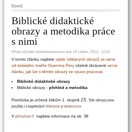
Domů
Jste zde
Biblické didaktické
obrazy a metodika práce
s nimi
Přidal uživatel
mzimmermannova
dne 28 Leden, 2013 - 12:02
V tomto článku najdete
výběr některých obrazů ze série
od italského malíře Guerrina Pery
včetně zkrácené
verze
článku, jak lze s těmito obrazy ve výuce pracovat
.
Biblické didaktické obrazy
Biblické obrazy -
přehled a metodika
Pomůcka je určená žákům 1. stupně ZŠ.
Tyto obrazy jsou
Vánoce
použity i v kapitolách
a
Velikonoce
.
V
příručce
(link is external)
najdete informace na str. 38