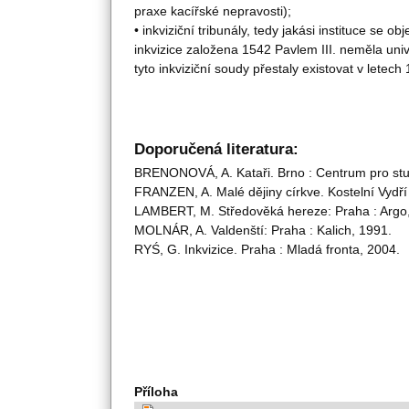
praxe kacířské nepravosti);
• inkviziční tribunály, tedy jakási instituce se ob
inkvizice založena 1542 Pavlem III. neměla uni
tyto inkviziční soudy přestaly existovat v letec
Doporučená literatura:
BRENONOVÁ, A. Kataři. Brno : Centrum pro stu
FRANZEN, A. Malé dějiny církve. Kostelní Vydří
LAMBERT, M. Středověká hereze: Praha : Argo
MOLNÁR, A. Valdenští: Praha : Kalich, 1991.
RYŚ, G. Inkvizice. Praha : Mladá fronta, 2004.
Příloha