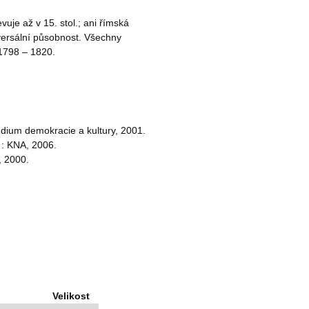
jevuje až v 15. stol.; ani římská
versální působnost. Všechny
h 1798 – 1820.
dium demokracie a kultury, 2001.
 : KNA, 2006.
, 2000.
Velikost