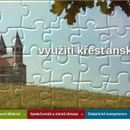
využití křesťans
urní dědictví
Společenská a etická témata
Didaktické kompetence