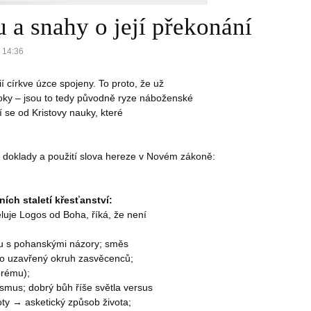
 a snahy o její překonání
 14:36
ií církve úzce spojeny. To proto, že už
roky – jsou to tedy původně ryze náboženské
 se od Kristovy nauky, které 
ké doklady a použití slova hereze v Novém zákoně: 
ních staletí křesťanství:
ěluje Logos od Boha, říká, že není
íru s pohanskými názory; směs
 pro uzavřený okruh zasvěcenců;
obrému);
ismus; dobrý bůh říše světla versus
oty → asketický způsob života;