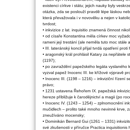
existenci církve i státu; jejich nauky byly vesk
otázka, zda se poslouží pravdě lépe láskou neb
která převažovala i v novověku a nejen v katolick
tvrdost;
• inkvizice z lat. inquisitio znamená činnost nikoli
• od císaře Konstantina měla církev moc vyžad
rameni její trestání (ale neměla tuto moc stále 
• III. lateránský koncil přijal tvrdá opatření prot
• aragonský král prohlásil Katary za nepřátele stá
(1197);
• po zavraždění papežského legáta vyslaného k
vyzval papež Inocenc III. ke křížové výpravě pro
• Inocenc III. (1198 – 1216) – inkviziční řízení 
právo;
• 1231 ustavena Řehořem IX. papežská inkvizic
hereze přibližuje k čarodějnictví a magii (po ro
• Inocenc IV. (1243 – 1254) – zplnomocnění inkv
mučidlech – prolito také mnoho nevinné krve, zá
zneužíváno mocensky;
• Dominikán Bernard Gui (1261 – 1331) inkvizito
své zkušenosti v příručce Practica inquisitionis h