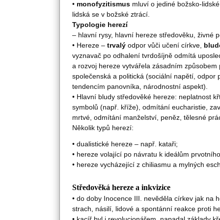
• 
monofyzitismus
 mluví o jediné božsko-lidské 
lidská se v božské ztrácí.
Typologie herezí
– hlavní rysy, hlavní hereze středověku, živné
• Hereze – 
trvalý
 odpor vůči učení církve, 
blu
vyznavač po odhalení tvrdošíjně odmítá uposle
a rozvoj hereze vytvářela zásadním způsobem 
společenská a politická (sociální napětí, odpor p
tendencím panovníka, národnostní aspekt).
• Hlavní bludy středověké hereze: neplatnost k
symbolů (např. kříže), odmítání eucharistie, za
mrtvé, odmítání manželství, peněz, tělesné prá
Několik typů herezí:
• dualistické hereze – např. kataři;
• hereze volající po návratu k ideálům prvotního
• hereze vycházející z chiliasmu a mylných esc
Středověká hereze a inkvizice
• do doby Inocence III. nevěděla církev jak na h
strach, násilí, lidové a spontánní reakce proti h
• kacíř byl i revolucionářem, napadal základy k