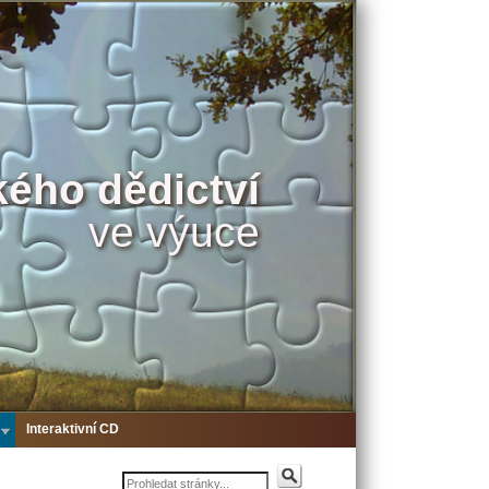
kého dědictví
ve výuce
Interaktivní CD
Hledat
Vyhledávání