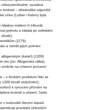
rze odsouzeníhodné; vyvstává
o tvrdostí – středověká odpověď,
é církvi (Luther i Kalvín) byla
 nějakou instituci či tribunál;
ovat jednotu a žádala po světském
a všude);
i heretikům (1179);
tu a nařídil jejich potírání
 albigenským (kataři) (1209)
ti nim (tzv. Albigenská válka);
se změnilo na církevní procesní
e – v širokém povědomí lidu se
ce 1300 téměř ztotožnění);
izitorů k vynucení přiznání na
plava krutosti a utrpení; často
r v toulouské diecézi sepsal
aereticae pravitatis (inkviziční