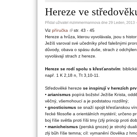
Jste zde
Hereze ve středověku
Přidal uživatel
mzimmermannova
dne 29 Leden, 2013 -
Viz 
příručka 
(link is external)
str. 43 - 45
Hereze a hrůza, kterou vyvolávala, jsou s histor
Ježíš varoval své učedníky před falešnými pro
důvody, obava o spásu duše, strach z odchýlení
vyvolávají strach z hereze.
Hereze se rodí spolu s křesťanstvím
: biblic
např. 1 K 2,18 n, Tt 3,10-11.
Středověké hereze 
se inspirují v herezích prv
• 
arianismus
 popírá božství Ježíše Krista, odd
věčný, všemohoucí a je podstatou rozdílný;
• 
gnosticismus
 se snaží spojit křesťanskou v
řecké filosofie a orientálních mystérií; určeno
boj říše světla proti říši tmy (zlý princip proti d
• 
manicheismus
 (perská gnoze) je strohý dual
zlý bůh říše temna; cíl: vymanění člověka z hm