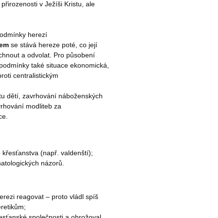
přirozenosti v Ježíši Kristu, ale
 podmínky herezí
dem
 se stává hereze poté, co její
chnout a odvolat. Pro působení
podmínky také situace ekonomická,
roti centralistickým
řtu dětí, zavrhování náboženských
vrhování modliteb za
ce.
 křesťanstva (např. valdenští);
hatologických názorů.
erezi reagovat – proto vládl spíš
eretikům;
řesťanské společnosti a ohrožoval