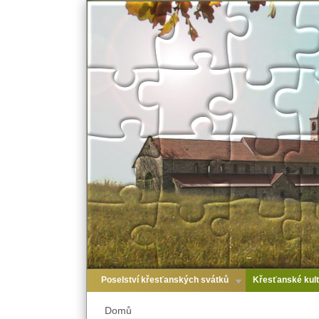
Poselství křesťanských svátků
Křesťanské kult
Domů